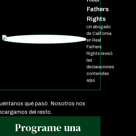
Fathers
Rights
Un abogado
de California
en Reel
Fathers
Rights revisó
las
declaraciones
contenidas
aquí.
uéntanos qué pasó. Nosotros nos
ncargamos del resto.
Programe una