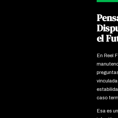
Pens
Disp
el F
En Reel F
manutenci
pregunta
vinculada
estabilid
caso term
Esa es un