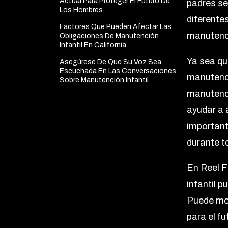
Actual Para Proteger El Futuro De
padres se
Los Hombres
diferente
Factores Que Pueden Afectar Las
manutenc
Obligaciones De Manutención
Infantil En California
Ya sea qu
Asegúrese De Que Su Voz Sea
Escuchada En Las Conversaciones
manutenci
Sobre Manutención Infantil
manutenci
ayudar a 
importan
durante t
En Reel F
infantil 
Puede mol
para el f