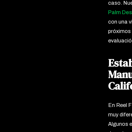
caso. Nu
Palm Des
con una vi
próximos
evaluació
Estab
Manu
Calif
En Reel F
muy difer
Algunos e