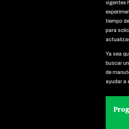
vigentes 
experimen
tiempo de
para soli
actualiza
Ya sea qu
buscar un
de manute
ayudar a 
Prog