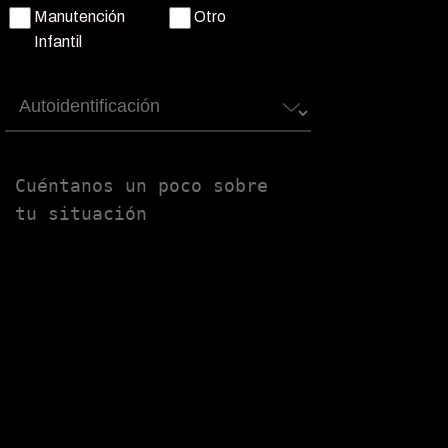
Manutención
Otro
Infantil
Autoidentificación
Untitled