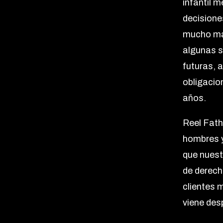
infantil 
decisione
mucho má
algunas s
futuras, 
obligacio
años.
Reel Fath
hombres y
que nuest
de derec
clientes 
viene desp