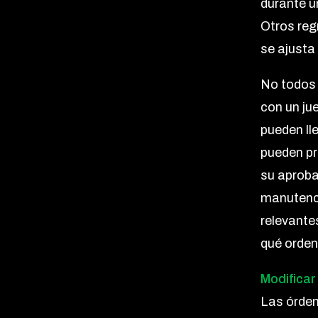
durante u
Otros reg
se ajusta
No todos 
con un ju
pueden ll
pueden pr
su aproba
manutenci
relevantes
qué orden
Modificar
Las órde