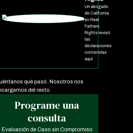
Un abogado
de California
en Reel
Fathers
Rights revisó
las
declaraciones
contenidas
aquí.
uéntanos qué pasó. Nosotros nos
ncargamos del resto.
Programe una
consulta
Evaluación de Caso sin Compromiso