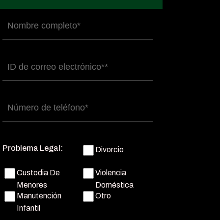
Nombre
completo
(Obligatorio)
Correo
electrónico
(Obligatorio)
Número
de
teléfono
(Obligatorio)
Problema Legal:
Divorcio
Custodia De
Violencia
Menores
Doméstica
Manutención
Otro
Infantil