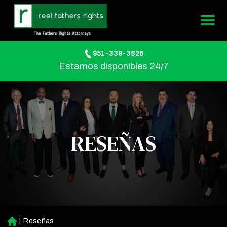
951-339-3826
Estamos disponibles 24/7
RESEÑAS
|
Reseñas
Ini