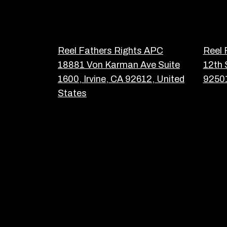
Reel Fathers Rights APC
Reel 
18881 Von Karman Ave Suite
12th 
1600, Irvine, CA 92612, United
92501
States