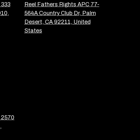
 333
Reel Fathers Rights APC 77-
910,
564A Country Club Dr, Palm
Desert, CA 92211, United
States
C 2570
,