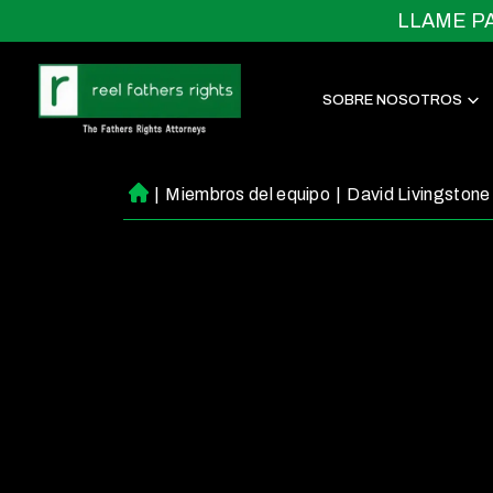
LLAME P
SOBRE NOSOTROS
|
Miembros del equipo
|
David Livingstone
Ini
ci
o