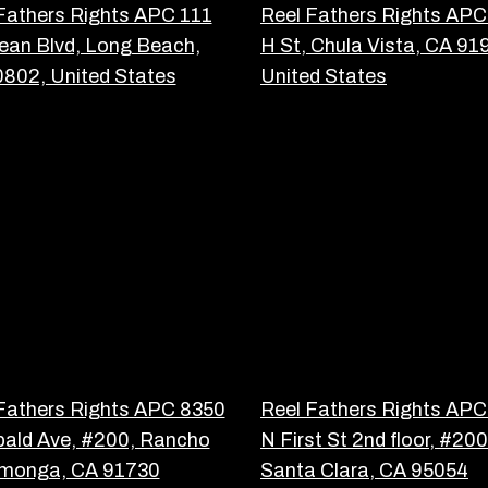
Fathers Rights APC 111
Reel Fathers Rights APC
an Blvd, Long Beach,
H St, Chula Vista, CA 91
802, United States
United States
Fathers Rights APC 8350
Reel Fathers Rights AP
bald Ave, #200, Rancho
N First St 2nd floor, #200
monga, CA 91730
Santa Clara, CA 95054