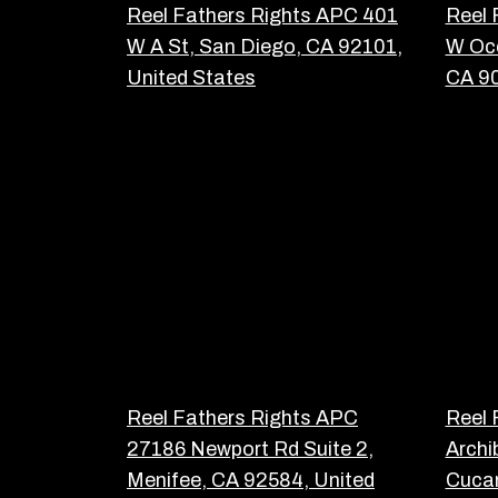
Reel Fathers Rights APC 401
Reel 
W A St, San Diego, CA 92101,
W Oce
United States
CA 90
Reel Fathers Rights APC
Reel 
27186 Newport Rd Suite 2,
Archi
Menifee, CA 92584, United
Cuca