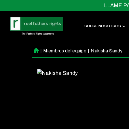
LLAME P
SOBRE NOSOTROS
|
Miembros del equipo
|
Nakisha Sandy
Ini
ci
o