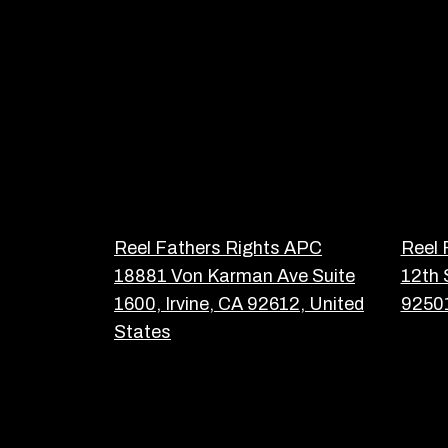
Reel Fathers Rights APC
Reel 
18881 Von Karman Ave Suite
12th 
1600, Irvine, CA 92612, United
92501
States