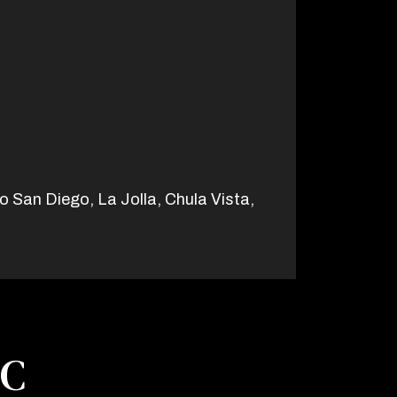
o San Diego, La Jolla, Chula Vista,
PC