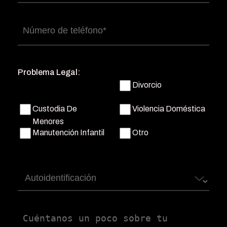
electrónico
(Obligatorio)
Número
de
teléfono
(Obligatorio)
Problema Legal:
Divorcio
Custodia De
Violencia Doméstica
Menores
Manutención Infantil
Otro
Autoidentificación
Untitled