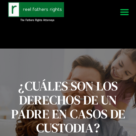
951-339-3826
Estamos disponibles 24/7
¿CUÁLES SON LOS
DERECHOS DE UN
PADRE EN CASOS DE
CUSTODIA?