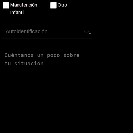
Manutención
Otro
Infantil
Autoidentificación
Untitled