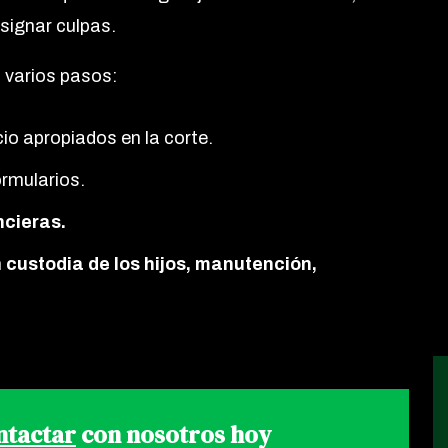
signar culpas.
a varios pasos:
cio apropiados en la corte.
rmularios.
ncieras.
n
custodia de los hijos, manutención,
ntactar
con nosotros hoy