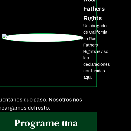
Fathers
Rights
Un abogado
de California
en Reel
Fathers
Rights revisó
las
declaraciones
contenidas
aquí.
uéntanos qué pasó. Nosotros nos
ncargamos del resto.
Programe una