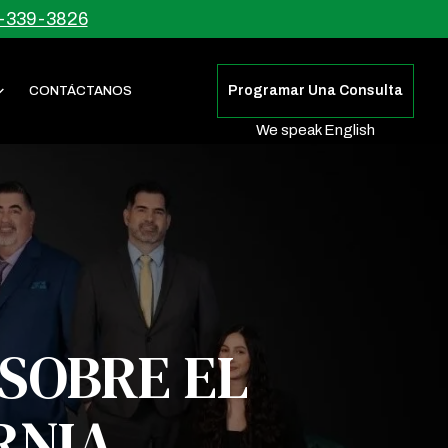
-339-3826
Programar Una Consulta
CONTÁCTANOS
We speak English
SOBRE EL
RNIA