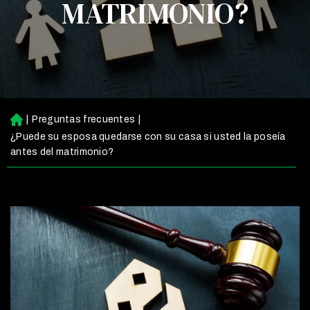
MATRIMONIO?
|
Preguntas frecuentes
|
Ini
ci
¿Puede su esposa quedarse con su casa si usted la poseía
o
antes del matrimonio?