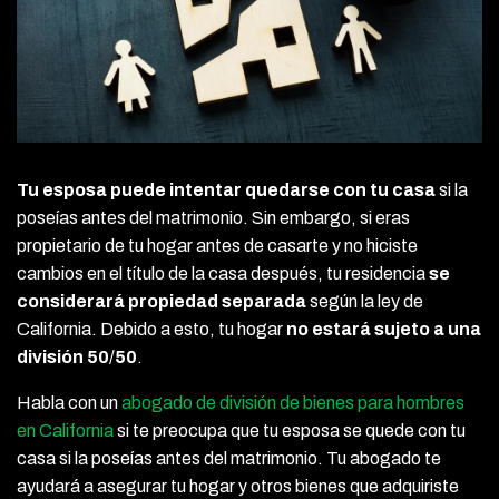
Tu esposa puede intentar quedarse con tu casa
si la
poseías antes del matrimonio. Sin embargo, si eras
propietario de tu hogar antes de casarte y no hiciste
cambios en el título de la casa después, tu residencia
se
considerará propiedad separada
según la ley de
California. Debido a esto, tu hogar
no estará sujeto a una
división 50
/
50
.
Habla con un
abogado de división de bienes para hombres
en California
si te preocupa que tu esposa se quede con tu
casa si la poseías antes del matrimonio. Tu abogado te
ayudará a asegurar tu hogar y otros bienes que adquiriste