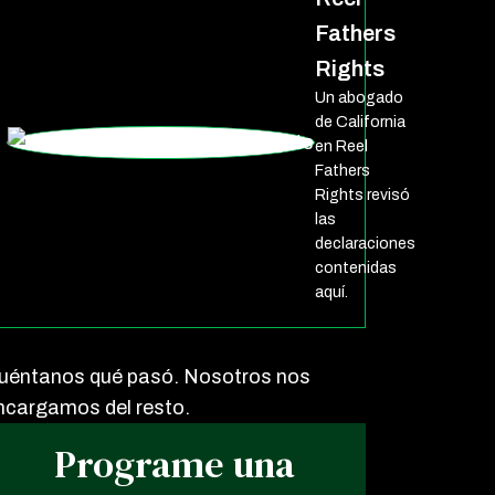
Fathers
Rights
Un abogado
de California
en Reel
Fathers
Rights revisó
las
declaraciones
contenidas
aquí.
uéntanos qué pasó. Nosotros nos
ncargamos del resto.
Programe una