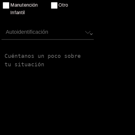
Manutención
Otro
Infantil
Autoidentificación
Untitled