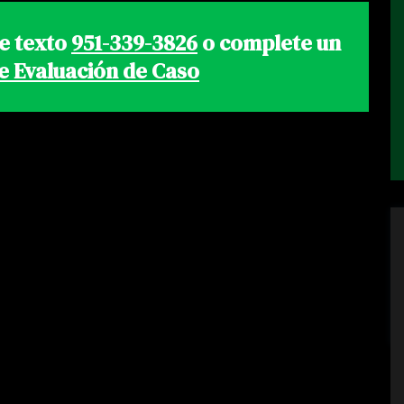
e texto
951-339-3826
o complete un
e Evaluación de Caso