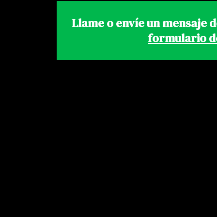
Llame o envíe un mensaje d
formulario d