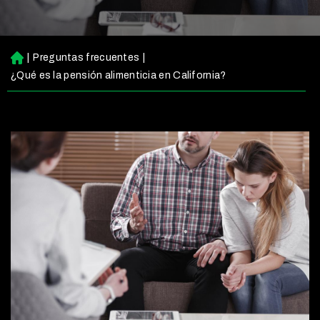
|
Preguntas frecuentes
|
Ini
ci
¿Qué es la pensión alimenticia en California?
o