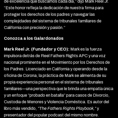
de excelencia que buscamos cada día,” dijo Mark Reel Jr.
“Este honor refleja la dedicación de nuestra firma para
proteger los derechos de los padres y navegar las
complejidades del sistema de tribunales familiares de
California con precisión y pasión.”
Conozca a los Galardonados
Mark Reel Jr. (Fundador y CEO):
Mark es la fuerza
impulsora detrás de Reel Fathers Rights APC y una voz
nacional prominente en el Movimiento por los Derechos de
los Padres. Licenciado en California y operando desde la
oficina de Corona, la práctica de Mark se alimenta de su
propia experiencia personal en el sistema de tribunales
familiares—una perspectiva que le brinda una empatía única
y un enfoque “probado en batalla” para casos de Divorcio,
Custodia de Menores y Violencia Doméstica. Es autor del
libro más vendido,
“The Fathers Rights Playbook,”
y
presentador del popular podcast del mismo nombre.