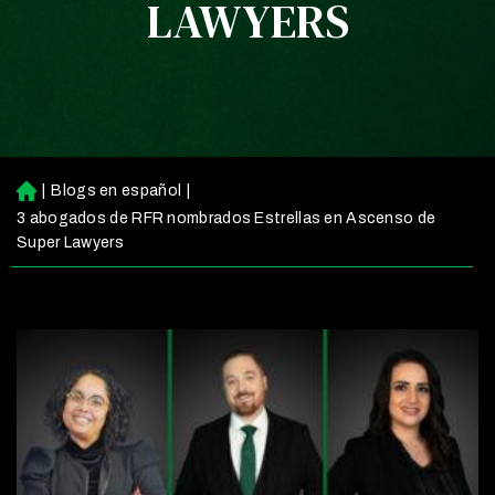
LAWYERS
|
Blogs en español
|
Ini
ci
3 abogados de RFR nombrados Estrellas en Ascenso de
o
Super Lawyers