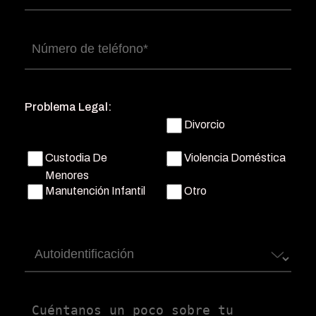
electrónico
(Obligatorio)
Número
de
teléfono
(Obligatorio)
Problema Legal:
Divorcio
Custodia De
Violencia Doméstica
Menores
Manutención Infantil
Otro
Autoidentificación
Untitled