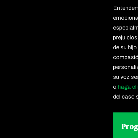
Entendem
emociona
especialm
prejuicio
de su hij
compasión
personali
su voz s
o
haga cli
del caso 
Prog