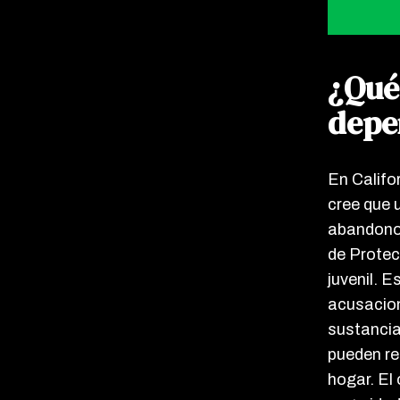
¿Qué
depe
En Califo
cree que 
abandono,
de Protec
juvenil. 
acusacion
sustancia
pueden re
hogar. El 