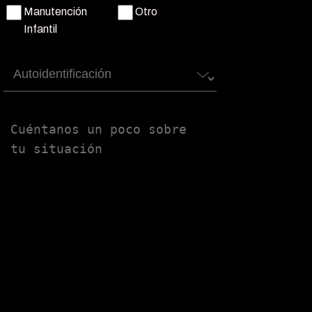
Manutención
Otro
Infantil
Autoidentificación
Untitled