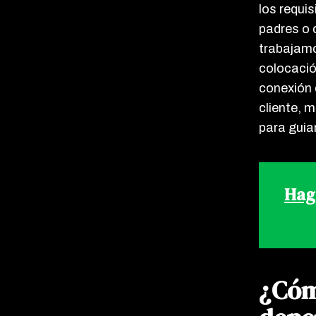
los requi
padres o c
trabajamo
colocació
conexión 
cliente, 
para guia
Haga
¿Cóm