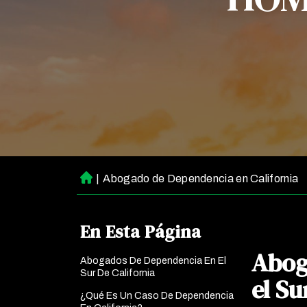
|
Abogado de Dependencia en California
Ini
ci
o
En Esta Página
Abog
Abogados De Dependencia En El
Sur De California
el Su
¿Qué Es Un Caso De Dependencia