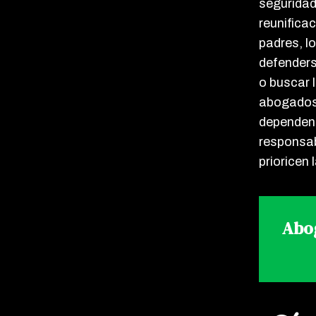
seguridad
reunifica
padres, l
defenders
o buscar 
abogados 
dependenc
responsab
prioricen 
Abog