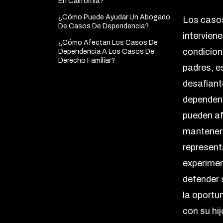
En California?
¿Cómo Puede Ayudar Un Abogado
Los casos
De Casos De Dependencia?
intervien
¿Cómo Afectan Los Casos De
condicion
Dependencia A Los Casos De
Derecho Familiar?
padres, e
desafiant
dependenc
pueden a
mantener 
represent
experimen
defender 
la oportu
con su hij