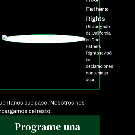
Fathers
Rights
Un abogado
de California
en Reel
Fathers
Rights revisó
las
declaraciones
contenidas
aquí.
uéntanos qué pasó. Nosotros nos
ncargamos del resto.
Programe una