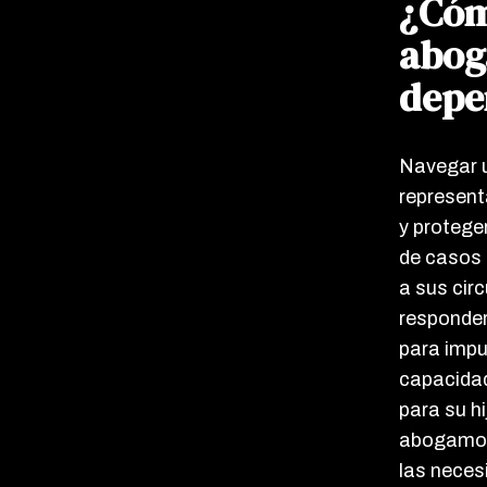
¿Cóm
abog
depe
Navegar u
represent
y protege
de casos 
a sus cir
responder
para impu
capacidad
para su hi
abogamos 
las neces