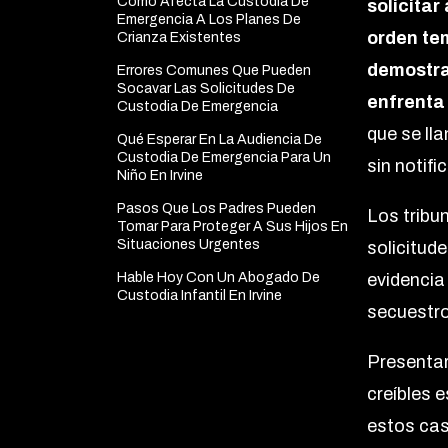
Cómo Afecta La Custodia De
solicitar
Emergencia A Los Planes De
orden te
Crianza Existentes
demostra
Errores Comunes Que Pueden
Socavar Las Solicitudes De
enfrenta
Custodia De Emergencia
que se ll
Qué Esperar En La Audiencia De
Custodia De Emergencia Para Un
sin notifi
Niño En Irvine
Pasos Que Los Padres Pueden
Los tribu
Tomar Para Proteger A Sus Hijos En
Situaciones Urgentes
solicitud
Hable Hoy Con Un Abogado De
evidencia
Custodia Infantil En Irvine
secuestro
Presentar
creíbles e
estos cas