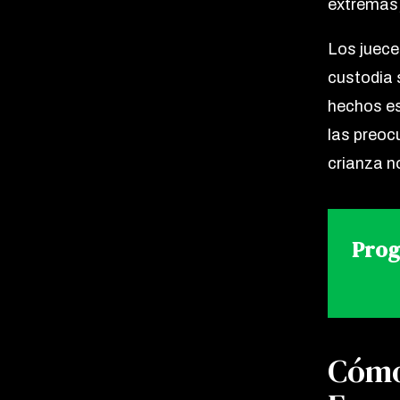
extremas, 
Los juece
custodia s
hechos es
las preoc
crianza n
Prog
Cómo