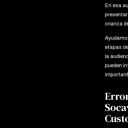
En esa au
presentar 
crianza d
Ayudamos 
etapas de
la audien
pueden inf
important
Erro
Socav
Cust