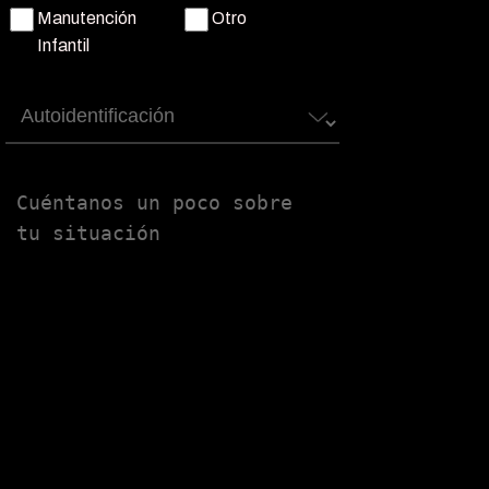
Manutención
Otro
Infantil
Autoidentificación
Untitled