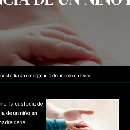
custodia de emergencia de un niño en Irvine
ner la custodia de
a de un niño en
 padre debe