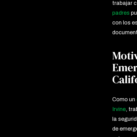
trabajar 
padres
pu
con los e
document
Motiv
Emer
Calif
Como un
Irvine
, tr
la segurid
de emerge