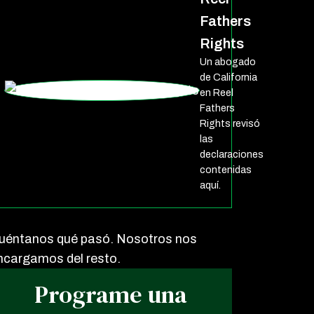
Fathers
Rights
Un abogado
de California
en Reel
Fathers
Rights revisó
las
declaraciones
contenidas
aquí.
uéntanos qué pasó. Nosotros nos
ncargamos del resto.
Programe una