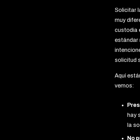
Solicitar 
muy difere
custodia 
estándar 
intencion
solicitud
Aquí está
vemos:
Pres
hay s
la so
No p