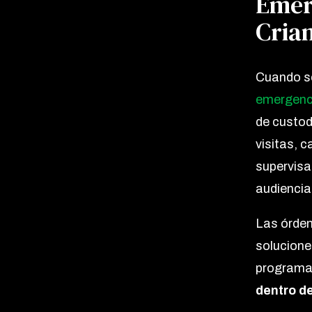
Emer
Cria
Cuando s
emergenc
de custod
visitas, c
supervisa
audiencia
Las órde
solucione
programa
dentro de