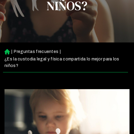
NIÑOS?
|
Preguntas frecuentes
|
Ini
ci
¿Es la custodia legal y física compartida lo mejor para los
o
niños?