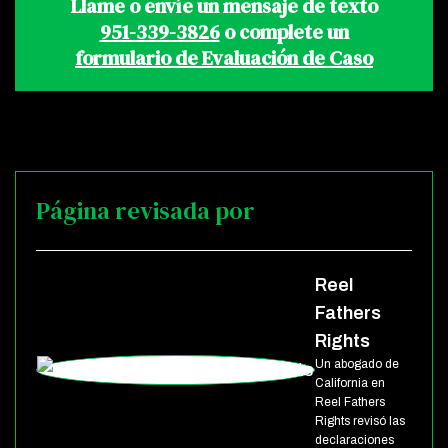
Llame o envíe un mensaje de texto
951-339-3826
o complete un
formulario de Evaluación de Caso
Página revisada por
Reel
Fathers
Rights
Un abogado de
California en
Reel Fathers
Rights revisó las
declaraciones