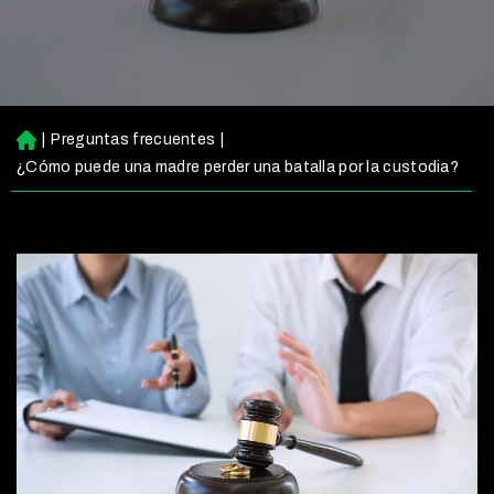
|
Preguntas frecuentes
|
Ini
ci
¿Cómo puede una madre perder una batalla por la custodia?
o