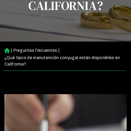
CALIFORNIA?
|
Preguntas frecuentes
|
Ini
ci
¿Qué tipos de manutención conyugal están disponibles en
o
California?