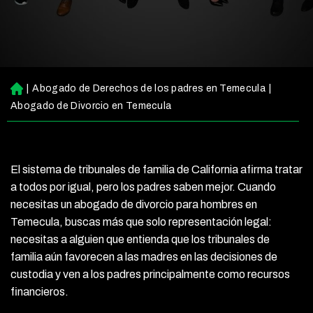
|
Abogado de Derechos de los padres en Temecula
|
Ini
ci
Abogado de Divorcio en Temecula
o
El sistema de tribunales de familia de California afirma tratar
a todos por igual, pero los padres saben mejor. Cuando
necesitas un abogado de divorcio para hombres en
Temecula, buscas más que solo representación legal:
necesitas a alguien que entienda que los tribunales de
familia aún favorecen a las madres en las decisiones de
custodia y ven a los padres principalmente como recursos
financieros.