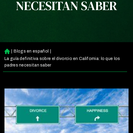
NECESITAN SABER
|
Blogs en español
|
Ini
ci
La guía definitiva sobre el divorcio en California: lo que los
o
padres necesitan saber