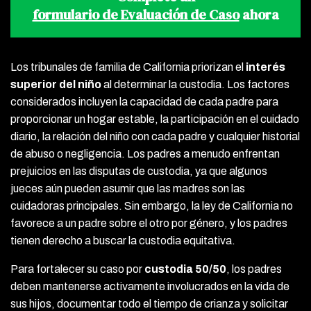
formulario de Evaluación de Caso
ahora
Los tribunales de familia de California priorizan el
interés
superior del niño
al determinar la custodia. Los factores
considerados incluyen la capacidad de cada padre para
proporcionar un hogar estable, la participación en el cuidado
diario, la relación del niño con cada padre y cualquier historial
de abuso o negligencia. Los padres a menudo enfrentan
prejuicios en las disputas de custodia, ya que algunos
jueces aún pueden asumir que las madres son las
cuidadoras principales. Sin embargo, la ley de California no
favorece a un padre sobre el otro por género, y los padres
tienen derecho a buscar la custodia equitativa.
Para fortalecer su caso por
custodia 50/50
, los padres
deben mantenerse activamente involucrados en la vida de
sus hijos, documentar todo el tiempo de crianza y solicitar