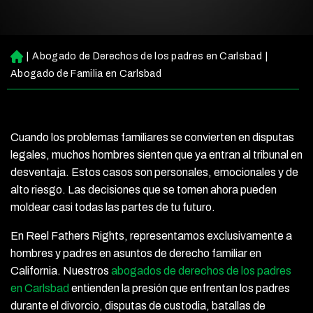
|
Abogado de Derechos de los padres en Carlsbad
|
Ini
ci
Abogado de Familia en Carlsbad
o
Cuando los problemas familiares se convierten en disputas
legales, muchos hombres sienten que ya entran al tribunal en
desventaja. Estos casos son personales, emocionales y de
alto riesgo. Las decisiones que se tomen ahora pueden
moldear casi todas las partes de tu futuro.
En Reel Fathers Rights, representamos exclusivamente a
hombres y padres en asuntos de derecho familiar en
California. Nuestros
abogados de derechos de los padres
en Carlsbad
entienden la presión que enfrentan los padres
durante el divorcio, disputas de custodia, batallas de