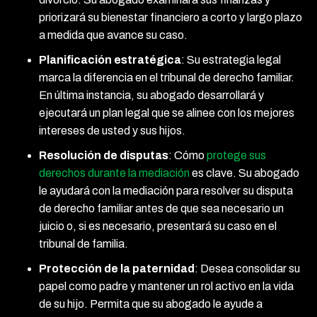
priorizará su bienestar financiero a corto y largo plazo
a medida que avance su caso.
Planificación estratégica
:
Su estrategia legal
marca la diferencia en el tribunal de derecho familiar.
En última instancia, su abogado desarrollará y
ejecutará un plan legal que se alinee con los mejores
intereses de usted y sus hijos.
Resolución de disputas
:
Cómo
protege sus
derechos durante la mediación
es clave. Su abogado
le ayudará con la mediación para resolver su disputa
de derecho familiar antes de que sea necesario un
juicio o, si es necesario, presentará su caso en el
tribunal de familia.
Protección de la paternidad
:
Desea consolidar su
papel como padre y mantener un rol activo en la vida
de su hijo. Permita que su abogado le ayude a