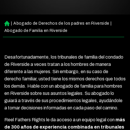
|
Abogado de Derechos de los padres en Riverside
|
Ini
ci
Abogado de Familia en Riverside
o
Desafortunadamente, los tribunales de familia del condado
de Riverside a veces tratan a los hombres de manera
diferente a las mujeres. Sin embargo, en su caso de
derecho familiar, usted tiene los mismos derechos que todos
los demás. Hable con un abogado de familia para hombres
en Riverside sobre sus asuntos legales. Su abogado lo
guiará a través de sus procedimientos legales, ayudándole
a tomar decisiones informadas en cada paso del camino.
Reel Fathers Rights le da acceso a un equipo legal con
más
de 300 años de experiencia combinada en tribunales