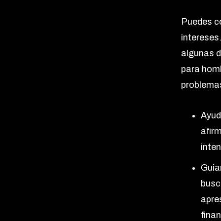
Puedes co
intereses
algunas d
para homb
problemas
Ayuda
afir
inte
Guia
busc
apre
finan