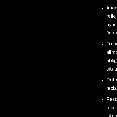
Aseg
refle
ayud
fina
Trab
alime
obli
situa
Defe
recl
Reso
medi
inter