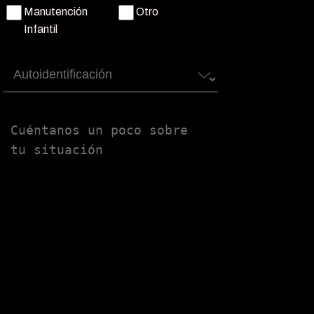
Manutención
Otro
Infantil
Autoidentificación
Untitled