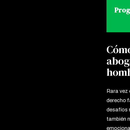
Prog
Cómo
abog
homb
Rara vez 
derecho f
desafíos 
también n
emociona