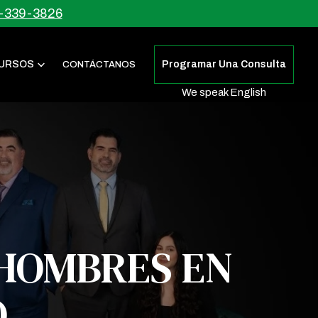
-339-3826
URSOS
Programar Una Consulta
CONTÁCTANOS
We speak English
 HOMBRES EN
O