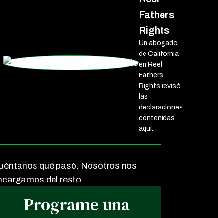
Fathers
Rights
Un abogado
de California
en Reel
Fathers
Rights revisó
las
declaraciones
contenidas
aquí.
uéntanos qué pasó. Nosotros nos
ncargamos del resto.
Programe una