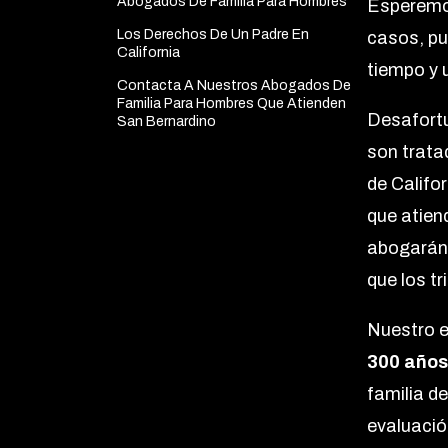
Abogados De Familia Para Hombres
Esperemos
Los Derechos De Un Padre En
casos, pu
California
tiempo y 
Contacta A Nuestros Abogados De
Familia Para Hombres Que Atienden
Desafort
San Bernardino
son trata
de Califo
que atien
abogarán 
que los t
Nuestro e
300 año
familia d
evaluació