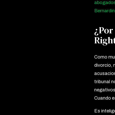
abogados 
Bernardi
¿Por 
Righ
Como muc
divorcio,
acusacion
tribunal 
negativos
Cuando es
Es inteli