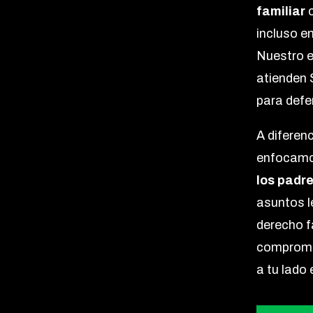
familiar
incluso e
Nuestro e
atienden 
para defe
A diferen
enfocamo
los padr
asuntos l
derecho f
compromet
a tu lado